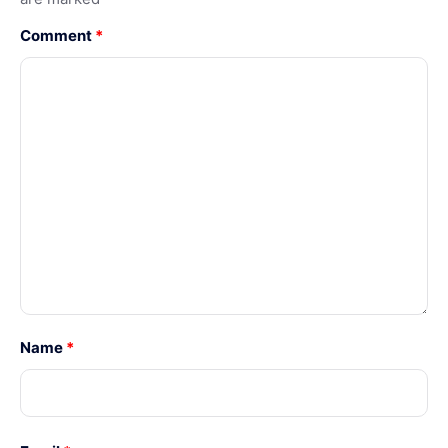
Comment
*
Name
*