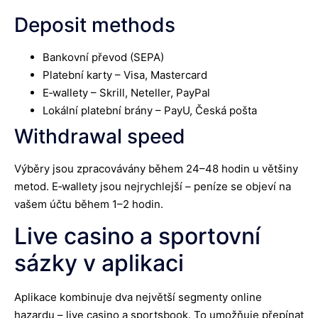
Deposit methods
Bankovní převod (SEPA)
Platební karty – Visa, Mastercard
E‑wallety – Skrill, Neteller, PayPal
Lokální platební brány – PayU, Česká pošta
Withdrawal speed
Výběry jsou zpracovávány během 24–48 hodin u většiny
metod. E‑wallety jsou nejrychlejší – peníze se objeví na
vašem účtu během 1–2 hodin.
Live casino a sportovní
sázky v aplikaci
Aplikace kombinuje dva největší segmenty online
hazardu – live casino a sportsbook. To umožňuje přepínat