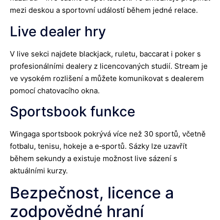
mezi deskou a sportovní událostí během jedné relace.
Live dealer hry
V live sekci najdete blackjack, ruletu, baccarat i poker s
profesionálními dealery z licencovaných studií. Stream je
ve vysokém rozlišení a můžete komunikovat s dealerem
pomocí chatovacího okna.
Sportsbook funkce
Wingaga sportsbook pokrývá více než 30 sportů, včetně
fotbalu, tenisu, hokeje a e‑sportů. Sázky lze uzavřít
během sekundy a existuje možnost live sázení s
aktuálními kurzy.
Bezpečnost, licence a
zodpovědné hraní