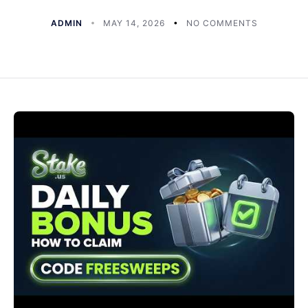
ADMIN
MAY 14, 2026
NO COMMENTS