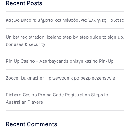
Recent Posts
Καζίνο Bitcoin: Βήματα και Μέθοδοι για Έλληνες Παίκτες
Unibet registration: Iceland step‑by‑step guide to sign‑up,
bonuses & security
Pin Up Casino – Azərbaycanda onlayn kazino Pin-Up
Zoccer bukmacher – przewodnik po bezpieczeństwie
Richard Casino Promo Code Registration Steps for
Australian Players
Recent Comments