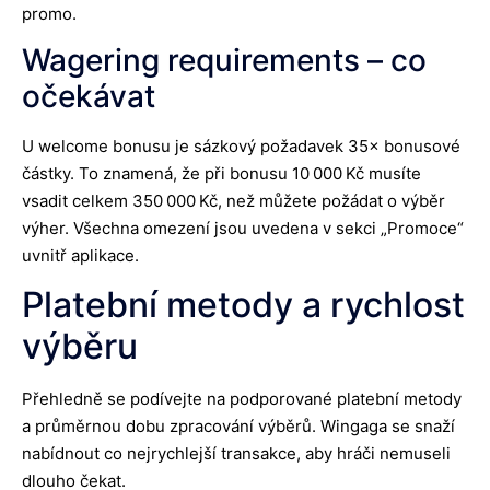
promo.
Wagering requirements – co
očekávat
U welcome bonusu je sázkový požadavek 35× bonusové
částky. To znamená, že při bonusu 10 000 Kč musíte
vsadit celkem 350 000 Kč, než můžete požádat o výběr
výher. Všechna omezení jsou uvedena v sekci „Promoce“
uvnitř aplikace.
Platební metody a rychlost
výběru
Přehledně se podívejte na podporované platební metody
a průměrnou dobu zpracování výběrů. Wingaga se snaží
nabídnout co nejrychlejší transakce, aby hráči nemuseli
dlouho čekat.