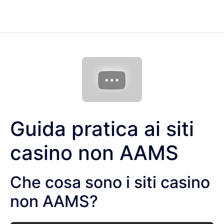
Guida pratica ai siti
casino non AAMS
Che cosa sono i siti casino
non AAMS?