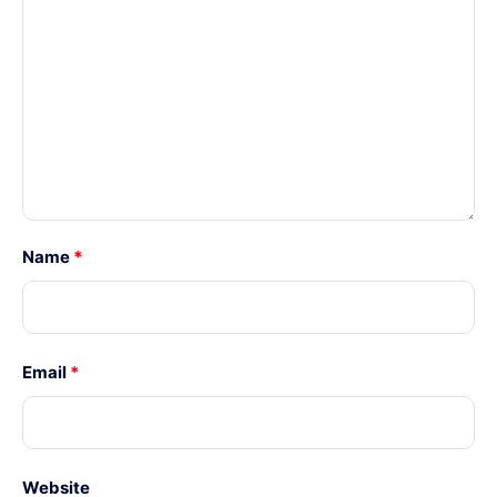
Name
*
Email
*
Website