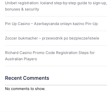
Unibet registration: Iceland step‑by‑step guide to sign‑up,
bonuses & security
Pin Up Casino – Azərbaycanda onlayn kazino Pin-Up
Zoccer bukmacher – przewodnik po bezpieczeństwie
Richard Casino Promo Code Registration Steps for
Australian Players
Recent Comments
No comments to show.