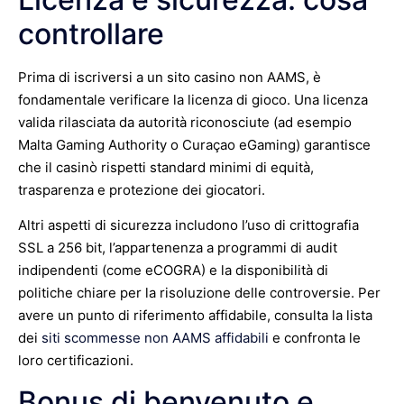
controllare
Prima di iscriversi a un sito casino non AAMS, è
fondamentale verificare la licenza di gioco. Una licenza
valida rilasciata da autorità riconosciute (ad esempio
Malta Gaming Authority o Curaçao eGaming) garantisce
che il casinò rispetti standard minimi di equità,
trasparenza e protezione dei giocatori.
Altri aspetti di sicurezza includono l’uso di crittografia
SSL a 256 bit, l’appartenenza a programmi di audit
indipendenti (come eCOGRA) e la disponibilità di
politiche chiare per la risoluzione delle controversie. Per
avere un punto di riferimento affidabile, consulta la lista
dei
siti scommesse non AAMS affidabili
e confronta le
loro certificazioni.
Bonus di benvenuto e