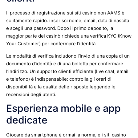
Il processo di registrazione sui siti casino non AAMS è
solitamente rapido: inserisci nome, email, data di nascita
e scegli una password. Dopo il primo deposito, la
maggior parte dei casinò richiede una verifica KYC (Know
Your Customer) per confermare l’identità.
Le modalità di verifica includono l’invio di una copia di un
documento d’identità e di una bolletta per confermare
l’indirizzo. Un supporto clienti efficiente (live chat, email
e telefono) è indispensabile: controlla gli orari di
disponibilità e la qualità delle risposte leggendo le
recensioni degli utenti.
Esperienza mobile e app
dedicate
Giocare da smartphone è ormai la norma, e i siti casino