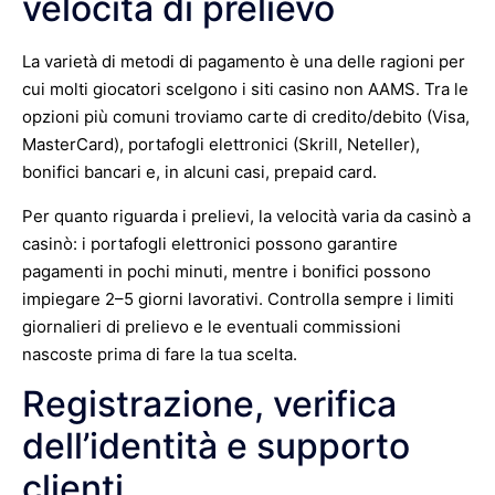
velocità di prelievo
La varietà di metodi di pagamento è una delle ragioni per
cui molti giocatori scelgono i siti casino non AAMS. Tra le
opzioni più comuni troviamo carte di credito/debito (Visa,
MasterCard), portafogli elettronici (Skrill, Neteller),
bonifici bancari e, in alcuni casi, prepaid card.
Per quanto riguarda i prelievi, la velocità varia da casinò a
casinò: i portafogli elettronici possono garantire
pagamenti in pochi minuti, mentre i bonifici possono
impiegare 2–5 giorni lavorativi. Controlla sempre i limiti
giornalieri di prelievo e le eventuali commissioni
nascoste prima di fare la tua scelta.
Registrazione, verifica
dell’identità e supporto
clienti